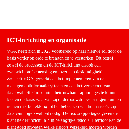
ICT-inrichting en organisatie
VGA heeft zich in 2023 voorbereid op haar nieuwe rol door de 
basis verder op orde te brengen en te versterken. Dit betrof 
zowel de processen en de ICT-inrichting alsook een 
evenwichtige bemensing en inzet van deskundigheid. 

Zo heeft VGA gewerkt aan het implementeren van een 
managementinformatiesysteem en aan het verbeteren van 
datakwaliteit. Om klanten betrouwbare rapportages te kunnen 
bieden op basis waarvan zij onderbouwde beslissingen kunnen 
nemen met betrekking tot het beheersen van hun risico’s, zijn 
data van hoge kwaliteit nodig. De risicorapportages geven de 
klant helder inzicht in hun belangrijke risico’s. Hierdoor kan de 
klant goed afwegen welke risico’s verzekerd moeten worden 