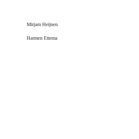
www.amsterdam.nl/vga/rvc/
Mirjam Heijnen
Harmen Ettema
Bestuur
Bekijk de bedrijfsfilm van VGA